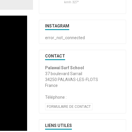
kmh 327°
INSTAGRAM
error_not_connected
CONTACT
Palawaï Surf School
37 boulevard Sarrail
34250 PALAVAS-LES-FLOTS
France
Téléphone :
FORMULAIRE DE CONTACT
LIENS UTILES