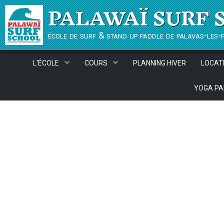
PALAWAÏ SURF 
école de surf & stand up paddle de palavas-les-
L'ÉCOLE
COURS
PLANNING HIVER
LOCAT
YOGA PA