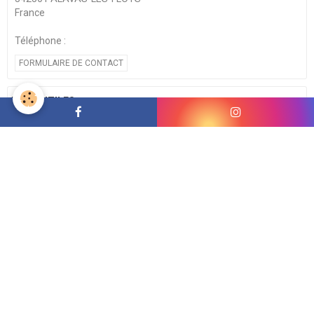
France
Téléphone :
FORMULAIRE DE CONTACT
LIENS UTILES
AGENDA
JOURNÉE DES INSCRIPTIONS (Période Octobre à
Décembre 2026)
Le 27/09/2026
de 14:00
à 18:00
"Période Octobre - Décembre 2026" POUR
TOUTES NOUVELLES INSCRIPTIONS aux cours de surf & Stand
up Paddle pour l'année 2 ...
PHOTOS