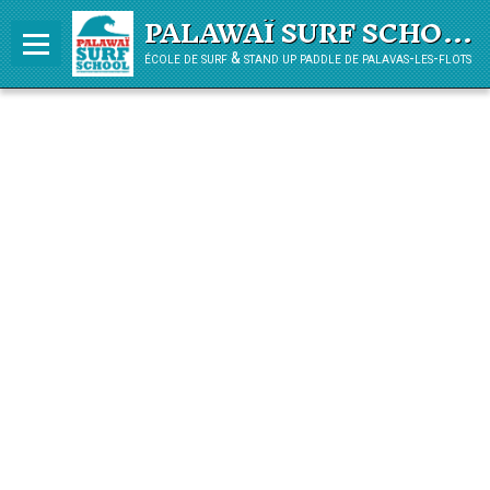
PALAWAÏ SURF SCHOOL
école de surf & stand up paddle de palavas-les-flots
Panier
0
Votre compte
L'ÉCOLE
COURS
PLANNING HIVER
LOCATION
STAGE VACANCES ENFANTS
JARDIN DES VAGUES
COURS PADDLE ADO/ADULTE