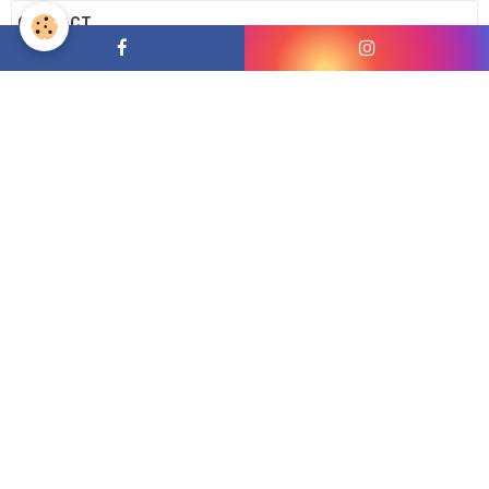
CONTACT
Palawaï Surf School
37 boulevard Sarrail
34250 PALAVAS-LES-FLOTS
France
Téléphone :
FORMULAIRE DE CONTACT
LIENS UTILES
AGENDA
JOURNÉE DES INSCRIPTIONS (Période Octobre à
Décembre 2026)
Le 27/09/2026
de 14:00
à 18:00
"Période Octobre - Décembre 2026" POUR