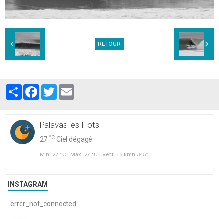
RETOUR
Partager
Facebook
Twitter
Email
Palavas-les-Flots
°C
27
Ciel dégagé
Min: 27 °C | Max: 27 °C | Vent: 15 kmh 345°
INSTAGRAM
error_not_connected