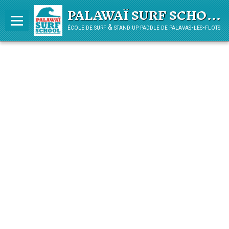
PALAWAÏ SURF SCHOOL
école de surf & stand up paddle de palavas-les-flots
Panier
0
Votre compte
L'ÉCOLE
COURS
PLANNING HIVER
LOCATION
STAGE VACANCES ENFANTS
JARDIN DES VAGUES
COURS PADDLE ADO/ADULTE