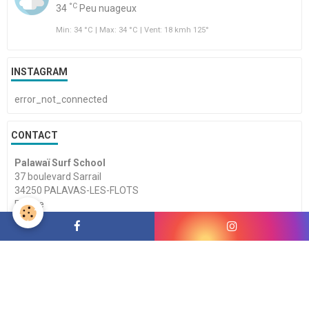
°C
34
Peu nuageux
Min: 34 °C | Max: 34 °C | Vent: 18 kmh 125°
INSTAGRAM
error_not_connected
CONTACT
Palawaï Surf School
37 boulevard Sarrail
34250 PALAVAS-LES-FLOTS
France
Téléphone :
FORMULAIRE DE CONTACT
LIENS UTILES