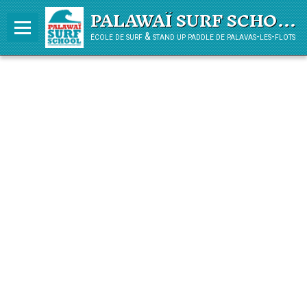
PALAWAÏ SURF SCHOOL
école de surf & stand up paddle de palavas-les-flots
Panier
0
Votre compte
L'ÉCOLE
COURS
PLANNING HIVER
LOCATION
STAGE VACANCES ENFANTS
JARDIN DES VAGUES
COURS PADDLE ADO/ADULTE